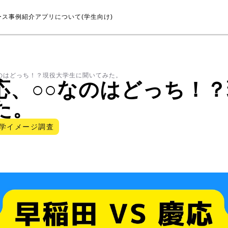
ース
事例紹介
アプリについて(学生向け)
のはどっち！？現役大学生に聞いてみた。
応、○○なのはどっち！
た。
学イメージ調査