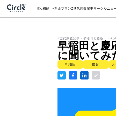
ユーザー登録
主な機能
料金プラン
Z世代調査記事
サークルニュ
Z世代調査記事
＞
早稲田と慶応、○○な
早稲田と慶
に聞いてみ
早稲田
慶応
大