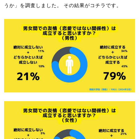
うか」を調査しました。 その結果がコチラです。