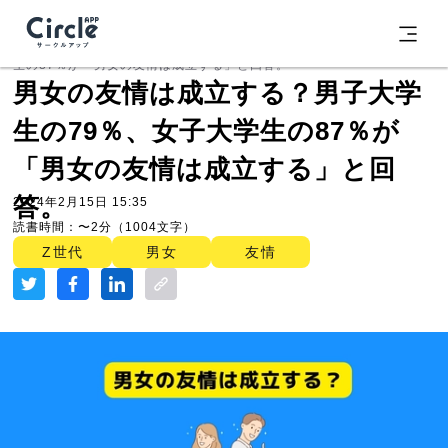
お問い合わせ
ログイン
Z世代調査記事
＞
男女の友情は成立する？男子大学生の79％、女子大学
生の87％が「男女の友情は成立する」と回答。
男女の友情は成立する？男子大学
生の79％、女子大学生の87％が
「男女の友情は成立する」と回
答。
2024年2月15日 15:35
読書時間：
〜2分
（
1004
文字）
Z世代
男女
友情