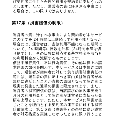
び契約者に生じた合理的費用を契約者に支払うもの
とします。ただし、運営者の責に帰さざる事由によ
る場合は、この限りではありません。
第17条（損害賠償の制限）
運営者の責に帰すべき事由により契約者が本サービ
スの全てを 24 時間以上継続して利用不能となった
場合には、運営者は、当該利用不能になった期間に
ついて、24 時間毎に日数を計算（24時間未満は切
り捨て）し、その日数に対応する基本料金を該当月
の利用料金から減額するものとします。
債務不履行責任、不法行為責任、その他法律上の請
求原因の如何を問わず、本サービス又は本規約に関
して、運営者が契約者に対して負う損害賠償責任の
範囲は、運営者の責に帰すべき事由又は運営者が本
規約に違反したことが直接の原因となって契約者に
現実に発生した通常の損害に限定されます。また、
運営者の損害賠償の額は、当該請求の原因事実発生
月分の利用料金として契約者が運営者に支払った金
額を上限とします。ただし、本サービスに障害が生
じたことを理由とする契約者の運営者に対する損害
賠償請求は、第１５条（障害等）の条項に従い運営
者が対応措置を実施しなかったときに限り行うこと