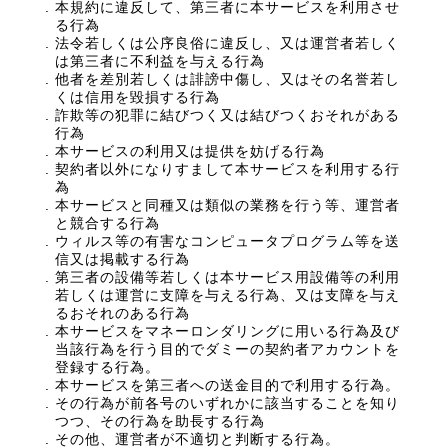
本規約に違反して、第三者に本サービスを利用させ
る行為
法令若しくは公序良俗に違反し、又は運営者若しく
は第三者に不利益を与える行為
他者を差別若しくは誹謗中傷し、又はその名誉若し
くは信用を毀損する行為
詐欺等の犯罪に結びつく又は結びつくおそれがある
行為
本サービスの利用又は提供を妨げる行為
契約者以外になりすまして本サービスを利用する行
為
本サービスと同種又は類似の業務を行う等、運営者
と競合する行為
ウィルス等の有害なコンピュータプログラム等を送
信又は掲載する行為
第三者の設備等若しくは本サービス用設備等の利用
若しくは運営に支障を与える行為、又は支障を与え
るおそれのある行為
本サービスをマネーロンダリングに用いる行為及び
当該行為を行う目的でダミーの契約者アカウントを
登録する行為。
本サービスを第三者への送金目的で利用する行為。
その行為が前各号のいずれかに該当することを知り
つつ、その行為を助長する行為
その他、運営者が不適切と判断する行為。