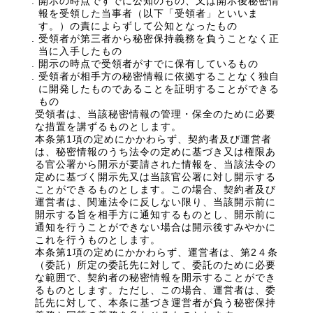
開示の時点ですでに公知のもの、又は開示後秘密情
報を受領した当事者（以下「受領者」といいま
す。）の責によらずして公知となったもの
受領者が第三者から秘密保持義務を負うことなく正
当に入手したもの
開示の時点で受領者がすでに保有しているもの
受領者が相手方の秘密情報に依拠することなく独自
に開発したものであることを証明することができる
もの
受領者は、当該秘密情報の管理・保全のために必要
な措置を講ずるものとします。
本条第1項の定めにかかわらず、契約者及び運営者
は、秘密情報のうち法令の定めに基づき又は権限あ
る官公署から開示が要請された情報を、当該法令の
定めに基づく開示先又は当該官公署に対し開示する
ことができるものとします。この場合、契約者及び
運営者は、関連法令に反しない限り、当該開示前に
開示する旨を相手方に通知するものとし、開示前に
通知を行うことができない場合は開示後すみやかに
これを行うものとします。
本条第1項の定めにかかわらず、運営者は、第2４条
（委託）所定の委託先に対して、委託のために必要
な範囲で、契約者の秘密情報を開示することができ
るものとします。ただし、この場合、運営者は、委
託先に対して、本条に基づき運営者が負う秘密保持