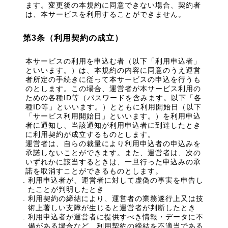
ます。変更後の本規約に同意できない場合、契約者
は、本サービスを利用することができません。
第3条（利用契約の成立）
本サービスの利用を申込む者（以下「利用申込者」
といいます。）は、本規約の内容に同意のうえ運営
者所定の手続きに従って本サービスの申込を行うも
のとします。この場合、運営者が本サービス利用の
ための各種ID等（パスワードを含みます。以下「各
種ID等」といいます。）とともに利用開始日（以下
「サービス利用開始日」といいます。）を利用申込
者に通知し、当該通知が利用申込者に到達したとき
に利用契約が成立するものとします。
運営者は、自らの裁量により利用申込者の申込みを
承諾しないことができます。また、運営者は、次の
いずれかに該当するときは、一旦行った申込みの承
諾を取消すことができるものとします。
利用申込者が、運営者に対して虚偽の事実を申告し
たことが判明したとき
利用契約の締結により、運営者の業務遂行上又は技
術上著しい支障が生じると運営者が判断したとき
利用申込者が運営者に提供すべき情報・データに不
備がある場合など、利用契約の締結を不適当である