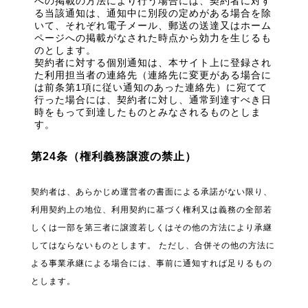
への掲載の方法により行う場合には、契約者に対す
る当該通知は、通知中に別段の定めがある場合を除
いて、それぞれ電子メール、郵送の送達又はホーム
ページへの掲載がなされた時点から効力を生じるも
のとします。
契約者に対する個別通知は、本サイト上に登録され
た利用担当者の連絡先（連絡先に変更がある場合に
は前条第1項に従い通知のあった連絡先）に宛てて
行った場合には、契約者に対し、通常到達すべき日
時をもって到達したものとみなされるものとしま
す。
第24条（権利義務譲渡の禁止）
契約者は、あらかじめ運営者の書面による承諾がない限り、
利用契約上の地位、利用契約に基づく権利又は義務の全部若
しくは一部を第三者に譲渡若しくはその他の方法により承継
してはならないものとします。 ただし、合併その他の方法に
よる事業承継による場合には、事前に通知すれば足りるもの
とします。