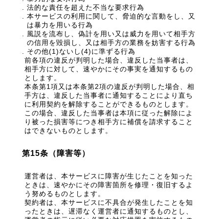
法的な責任を超えた不当な要求行為
本サービスの利用に関して、脅迫的な言動をし、又
は暴力を用いる行為
風説を流布し、偽計を用い又は威力を用いて相手方
の信用を毀損し、又は相手方の業務を妨害する行為
その他(1)ないし(4)に準ずる行為
前各項の違反が判明した場合、違反した当事者は、
相手方に対して、速やかにその事実を通知するもの
とします。
本条第1項又は本条第2項の違反が判明した場合、相
手方は、違反した当事者に通知することにより直ち
に利用契約を解除することができるものとします。
この場合、違反した当事者は本項に従った解除によ
り被った損害等につき相手方に補償を請求すること
はできないものとします。
第15条（障害等）
運営者は、本サービスに障害が生じたことを知った
ときは、速やかにその障害箇所を修理・復旧するよ
う努めるものとします。
契約者は、本サービスに不具合が発生したことを知
ったときは、遅滞なく運営者に通知するものとし、