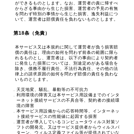
ができるものとします。なお、運営者の責に帰すべ
からざる事由から生じた損害、運営者の予見の有無
を問わず特別の事情から生じた損害、逸失利益につ
いて、運営者は賠償責任を負わないものとします。
第18条（免責）
本サービス又は本規約に関して運営者が負う損害賠
償の責任は、理由の如何を問わず前条の範囲に限ら
れるものとし、運営者は、以下の事由により契約者
に発生した損害については、別途定めがある場合を
除き、債務不履行責任、不法行為責任、その他の法
律上の請求原因の如何を問わず賠償の責任を負わな
いものとします。
天災地変、騒乱、暴動等の不可抗力
利用環境の障害又は本サービス用設備までのインタ
ーネット接続サービスの不具合等、契約者の接続環
境の障害
本サービス用設備からの応答時間等、インターネッ
ト接続サービスの性能値に起因する損害
運営者が導入しているコンピュータウィルス対策ソ
フトの開発元、又はサービス提供者からウィルスパ
ターン、ウィルス定義ファイル等が提供されていな