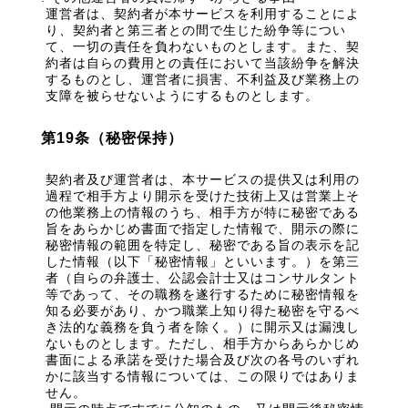
運営者は、契約者が本サービスを利用することによ
り、契約者と第三者との間で生じた紛争等につい
て、一切の責任を負わないものとします。また、契
約者は自らの費用との責任において当該紛争を解決
するものとし、運営者に損害、不利益及び業務上の
支障を被らせないようにするものとします。
第19条（秘密保持）
契約者及び運営者は、本サービスの提供又は利用の
過程で相手方より開示を受けた技術上又は営業上そ
の他業務上の情報のうち、相手方が特に秘密である
旨をあらかじめ書面で指定した情報で、開示の際に
秘密情報の範囲を特定し、秘密である旨の表示を記
した情報（以下「秘密情報」といいます。）を第三
者（自らの弁護士、公認会計士又はコンサルタント
等であって、その職務を遂行するために秘密情報を
知る必要があり、かつ職業上知り得た秘密を守るべ
き法的な義務を負う者を除く。）に開示又は漏洩し
ないものとします。ただし、相手方からあらかじめ
書面による承諾を受けた場合及び次の各号のいずれ
かに該当する情報については、この限りではありま
せん。