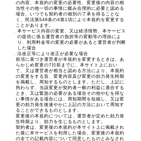
の内容、本規約の変更の必要性、変更後の内容の相
当性その他一切の事情に鑑み合理的に必要と認める
場合、いつでも契約者の個別の了承を得ることな
く、民法第548条の4第1項により本規約を変更する
ことがあります。
本サービス内容の変更、又は経済情勢、本サービス
の提供に係る運営者の負担等の変動等の理由によ
り、利用料金等の変更の必要があると運営者が判断
した場合
法改正等により改正が必要な場合
前項に基づき運営者が本規約を変更するときは、あ
らかじめ変更の7日前までに、本サイト上におい
て、又は運営者が相当と認める方法により、本規約
の変更をする旨、変更内容及び変更の効力発生時期
を掲載し、周知するものとします。ただし、上記に
拘わらず、当該変更が契約者一般の利益に適合する
とき、又は緊急の必要がある場合その他やむを得な
い事情がある場合には、周知期間を短縮し、又は変
更の効力発生後速やかに上記の方法において周知す
ることができるものとします。
変更後の本規約については、運営者が定めた効力発
生時期より、効力を生じるものとします。
契約者は、変更後の本規約が本サイト上に掲載され
た後に本サービスを利用した場合、変更後の本規約
の全ての記載内容について同意したものとみなされ