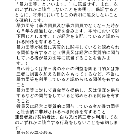
「暴力団等」といいます。）に該当せず、また、次
のいずれかに該当しないことを表明し、保証すると
ともに、将来においてもこの表明に違反しないこと
を確約します。
暴力団等（暴力団員及び暴力団員でなくなった時か
ら５年を経過しない者を含みます。本号において以
下同じとします。）が経営を支配していると認めら
れる関係を有すること
暴力団等が経営に実質的に関与していると認められ
る関係を有すること（役員又は経営に実質的に関与
している者が暴力団等に該当することを含みま
す。）
自己若しくは第三者の不正の利益を図る目的又は第
三者に損害を加える目的をもってするなど、不当に
暴力団等を利用していると認められる関係を有する
こと
暴力団等に対して資金等を提供し、又は便宜を供与
するなどの関与をしていると認められる関係を有す
ること
役員又は経営に実質的に関与している者が暴力団等
と社会的に非難されるべき関係を有すること
運営者及び契約者は、自ら又は第三者を利用して次
のいずれかに該当する行為をしないことを確約しま
す。
暴力的な要求行為