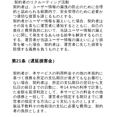
契約者のリクルーティング活動
契約者は、ユーザー情報の漏洩の防止のために合理
的と認められる範囲内で、安全管理のために必要か
つ適切な措置を講じるものとする。
契約者がユーザー情報を漏えいした場合、契約者は
その旨を直ちに運営者に通知するとともに、自己の
責任と費用負担において、当該ユーザー情報の漏え
いに関して発生するあらゆる紛争を解決するものと
する。運営者が当該ユーザー情報の漏えいにより損
害を被った場合、契約者は、運営者に生じた損害を
賠償する義務を負うものとする。
第21条（遅延損害金）
契約者が、本サービスの利用料金その他の本規約に
基づく債務を所定の支払期日が過ぎてもなお履行し
ない場合、契約者は、所定の支払期日の翌日から支
払日の前日までの日数に、年14.6%の利率で計算し
た金額を延滞利息として、本サービスの料金その他
の債務と一括して、運営者が指定する期日までに運
営者の指定する方法により支払うものとします。
振込手数料その他前項の支払に必要な費用は、契約
者の負担とします。