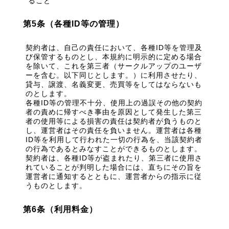
ること
第5条（各種ID等の管理）
契約者は、自己の責任において、各種ID等を管理及
び保管するものとし、本規約に明示的に定める場合
を除いて、これを第三者（サークルアップのユーザ
ーを含む。以下同じとします。）に利用させたり、
貸与、譲渡、名義変更、売買等をしてはならないも
のとします。
各種ID等の管理不十分、使用上の過誤その他の契約
者の責めに帰すべき事由を原因として発生した第三
者の使用等による損害の責任は契約者が負うものと
し、運営者はその責任を負いません。運営者は各種
ID等を利用して行われた一切の行為を、当該契約者
の行為であるとみなすことができるものとします。
契約者は、各種ID等が盗まれたり、第三者に使用さ
れていることが判明した場合には、直ちにその旨を
運営者に通知するとともに、運営者からの指示に従
うものとします。
第6条（利用料金）