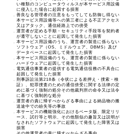
い種類のコンピュータウィルスが本サービス用設備
に侵入した場合に起因する損害
善良なる管理者の注意をもってしても防御し得ない
本サービス用設備等への第三者による不正アクセス
又はアタック、通信経路上での傍受
運営者が定める手順・セキュリティ手段等を契約者
が遵守しないことに起因して発生した損害
本サービス用設備のうち、運営者の製造に係らない
ソフトウェア（OS、ミドルウェア、DBMS）及び
データベースに起因して発生した損害
本サービス用設備のうち、運営者の製造に係らない
ハードウェアに起因して発生した損害
電気通信事業者の提供する電気通信役務の不具合に
起因して発生した損害
刑事訴訟法第218条（令状による差押え・捜索・検
証）、犯罪捜査のための通信傍受に関する法律の定
めに基づく強制の処分その他裁判所の命令又は法令
に基づく強制的な処分
運営者の責に帰すべからざる事由による納品物の搬
送途中での紛失等の事故
本サービスの機能強化におけるベータ版、限定リリ
ース、試行等と明示、その他類似の趣旨又は説明が
なされたソフトウェアに起因して発生した障害又は
損害
その他運営者の責に帰すべからざる事由