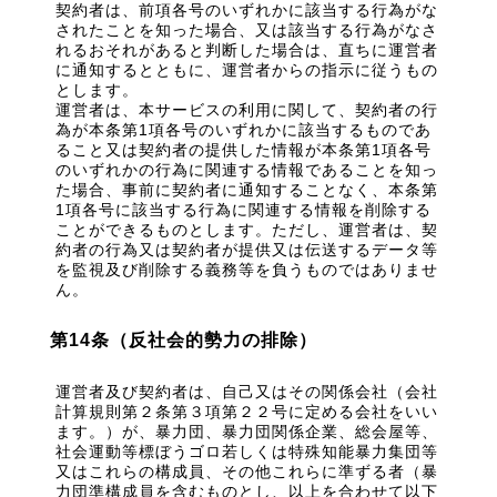
契約者は、前項各号のいずれかに該当する行為がな
されたことを知った場合、又は該当する行為がなさ
れるおそれがあると判断した場合は、直ちに運営者
に通知するとともに、運営者からの指示に従うもの
とします。
運営者は、本サービスの利用に関して、契約者の行
為が本条第1項各号のいずれかに該当するものであ
ること又は契約者の提供した情報が本条第1項各号
のいずれかの行為に関連する情報であることを知っ
た場合、事前に契約者に通知することなく、本条第
1項各号に該当する行為に関連する情報を削除する
ことができるものとします。ただし、運営者は、契
約者の行為又は契約者が提供又は伝送するデータ等
を監視及び削除する義務等を負うものではありませ
ん。
第14条（反社会的勢力の排除）
運営者及び契約者は、自己又はその関係会社（会社
計算規則第２条第３項第２２号に定める会社をいい
ます。）が、暴力団、暴力団関係企業、総会屋等、
社会運動等標ぼうゴロ若しくは特殊知能暴力集団等
又はこれらの構成員、その他これらに準ずる者（暴
力団準構成員を含むものとし、以上を合わせて以下