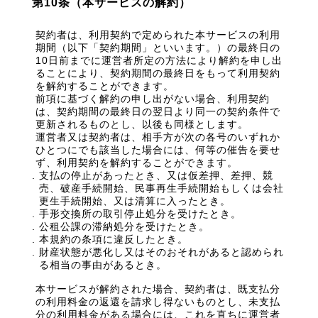
第10条（本サービスの解約）
契約者は、利用契約で定められた本サービスの利用
期間（以下「契約期間」といいます。）の最終日の
10日前までに運営者所定の方法により解約を申し出
ることにより、契約期間の最終日をもって利用契約
を解約することができます。
前項に基づく解約の申し出がない場合、利用契約
は、契約期間の最終日の翌日より同一の契約条件で
更新されるものとし、以後も同様とします。
運営者又は契約者は、相手方が次の各号のいずれか
ひとつにでも該当した場合には、何等の催告を要せ
ず、利用契約を解約することができます。
支払の停止があったとき、又は仮差押、差押、競
売、破産手続開始、民事再生手続開始もしくは会社
更生手続開始、又は清算に入ったとき。
手形交換所の取引停止処分を受けたとき。
公租公課の滞納処分を受けたとき。
本規約の条項に違反したとき。
財産状態が悪化し又はそのおそれがあると認められ
る相当の事由があるとき。
本サービスが解約された場合、契約者は、既支払分
の利用料金の返還を請求し得ないものとし、未支払
分の利用料金がある場合には、これを直ちに運営者